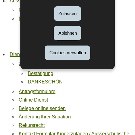
Ausserschulische Kinderbetreuung
Gebietsansässige
Zulassen
Nicht-Gebietsansässige
Teilnahme am Gutschein-System
Ablehnen
Kinderbetreuung und Elternurlaub
Wert der Gutscheine
Cookies verwalten
Dienste und Anträge
Zahlungsbescheinigung anfragen
Bestätigung
DANKESCHÖN
Antragsformulare
Online Dienst
Belege online senden
Änderung Ihrer Situation
Rekursrecht
Kontakt Formular Kinderzulagen / Ausserschulische