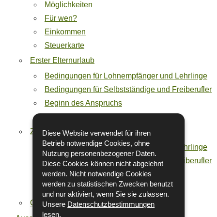
Möglichkeiten
Für wen?
Einkommen
Steuerkarte
Erster Elternurlaub
Bedingungen für Lohnempfänger und Lehrlinge
Bedingungen für Selbstständige und Freiberufler
Beginn des Anspruchs
Vorgehensweise
Zweiter Elternurlaub
Diese Website verwendet für ihren
Betrieb notwendige Cookies, ohne
Bedingungen für Lohnempfänger und Lehrlinge
Nutzung personenbezogener Daten.
Bedingungen für Selbstständige und Freiberufler
Diese Cookies können nicht abgelehnt
Beginn des Anspruchs
werden. Nicht notwendige Cookies
werden zu statistischen Zwecken benutzt
Vorgehensweise
und nur aktiviert, wenn Sie sie zulassen.
Online-Rechner "Elternurlaub"
Unsere
Datenschutzbestimmungen
lesen.