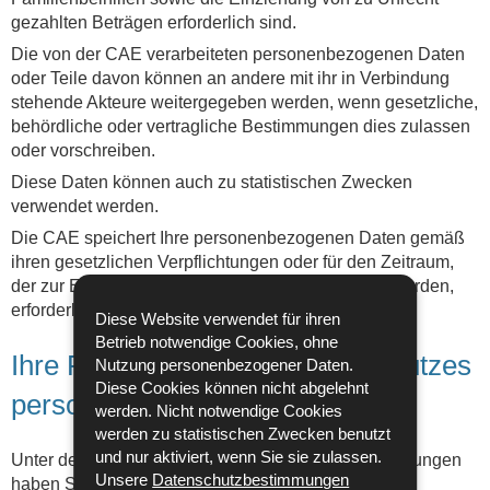
gezahlten Beträgen erforderlich sind.
Die von der CAE verarbeiteten personenbezogenen Daten
oder Teile davon können an andere mit ihr in Verbindung
stehende Akteure weitergegeben werden, wenn gesetzliche,
behördliche oder vertragliche Bestimmungen dies zulassen
oder vorschreiben.
Diese Daten können auch zu statistischen Zwecken
verwendet werden.
Die CAE speichert Ihre personenbezogenen Daten gemäß
ihren gesetzlichen Verpflichtungen oder für den Zeitraum,
der zur Erfüllung der Zwecke, für die sie erhoben wurden,
erforderlich ist.
Diese Website verwendet für ihren
Betrieb notwendige Cookies, ohne
Ihre Rechte im Bereich des Schutzes
Nutzung personenbezogener Daten.
Diese Cookies können nicht abgelehnt
personenbezogener Daten
werden. Nicht notwendige Cookies
werden zu statistischen Zwecken benutzt
und nur aktiviert, wenn Sie sie zulassen.
Unter den in den Vorschriften vorgesehenen Bedingungen
Unsere
Datenschutzbestimmungen
haben Sie das Recht: