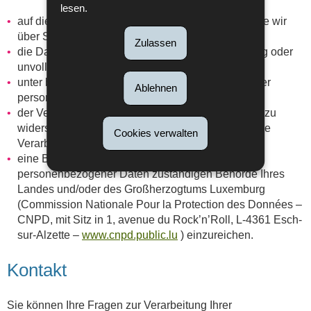
lesen.
auf die personenbezogenen Daten zuzugreifen, die wir
über Sie gespeichert haben,
Zulassen
die Daten berichtigen zu lassen, wenn sie unrichtig oder
unvollständig sind,
unter bestimmten Umständen die Verarbeitung Ihrer
Ablehnen
personenbezogenen Daten einzuschränken,
der Verarbeitung Ihrer personenbezogenen Daten zu
widersprechen, wenn Sie der Ansicht sind, dass die
Cookies verwalten
Verarbeitung unrechtmäßig ist,
eine Beschwerde bei der für den Schutz
personenbezogener Daten zuständigen Behörde Ihres
Landes und/oder des Großherzogtums Luxemburg
(Commission Nationale Pour la Protection des Données –
CNPD, mit Sitz in 1, avenue du Rock’n’Roll, L-4361 Esch-
sur-Alzette –
www.cnpd.public.lu​
) einzureichen.
Kontakt
Sie können Ihre Fragen zur Verarbeitung Ihrer