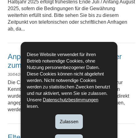
Halbjahr 2025 erfolgt frühestens Ende Juli / Anfang August
2025, sofern die Bedingungen für die Gewährung
weiterhin erfüllt sind. Bitte sehen Sie bis zu diesem
Zeitpunkt von telefonischen oder schriftlichen Anfragen
ab, da...
Anpassung der sozialen Parameter
Diese Website verwendet für ihren
Betrieb notwendige Cookies, ohne
zum 1. Mai 2025
Nutzung personenbezogener Daten.
Diese Cookies können nicht abgelehnt
30/04/2025
werden. Nicht notwendige Cookies
Die CAE hat die Indexerhöhung zum 1. Mai 2025 zur
werden zu statistischen Zwecken benutzt
Kenntnis genommen. Wie bei früheren Erhöhungen
und nur aktiviert, wenn Sie sie zulassen.
wurden die Beträge für Kindergeld und Elterngeld direkt
Unsere
Datenschutzbestimmungen
angepasst und die Zahlungen, die Ende Mai erfolgen,
lesen.
werden entsprechend erhöht.
Zulassen
Elternurlaub: