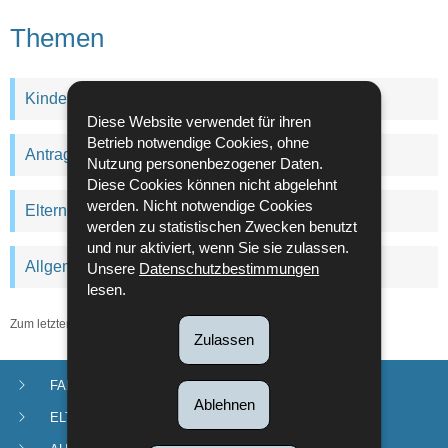
Themen
Kindergeld
Diese Website verwendet für ihren
Betrieb notwendige Cookies, ohne
Antrag auf Weitergewährung der Familienzulagen
Nutzung personenbezogener Daten.
Diese Cookies können nicht abgelehnt
werden. Nicht notwendige Cookies
Elternurlaub
werden zu statistischen Zwecken benutzt
und nur aktiviert, wenn Sie sie zulassen.
Allgemeines
Unsere
Datenschutzbestimmungen
lesen.
Zum letzten Mal aktualisiert am
25/04/2025
Zulassen
FAMILIENZULAGEN
Navigationsmenü
Ablehnen
ELTERNURLAUB