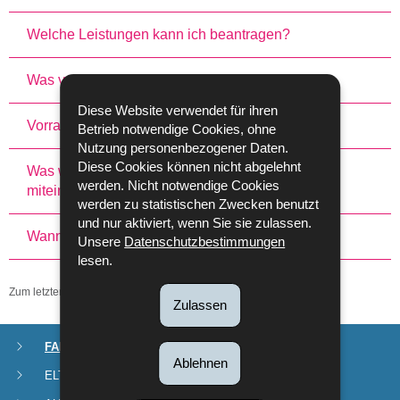
Welche Leistungen kann ich beantragen?
Was versteht man unter Differenzbeträgen?
Diese Website verwendet für ihren
Vorrangig oder nachrangig?
Betrieb notwendige Cookies, ohne
Nutzung personenbezogener Daten.
Diese Cookies können nicht abgelehnt
Was wird in die Berechnung der Differenzbezüge
werden. Nicht notwendige Cookies
miteinbezogen?
werden zu statistischen Zwecken benutzt
und nur aktiviert, wenn Sie sie zulassen.
Wann werden die Differenzbeträge gezahlt?
Unsere
Datenschutzbestimmungen
lesen.
Zum letzten Mal aktualisiert am
22/04/2021
Zulassen
FAMILIENZULAGEN
Navigationsmenü
Ablehnen
ELTERNURLAUB