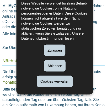
Diese Website verwendet für ihren Betrieb
MyGuichet
Mit
können Sie zahlreiche Verwaltungsverfahren
notwendige Cookies, ohne Nutzung
online erledigen, wie z. B. die Einreichung eines ersten
personenbezogener Daten. Diese Cookies
Antrags auf Familienleistungen, die Aktivierung des
können nicht abgelehnt werden. Nicht
eDelivery-Dienstes, die Änderung Ihrer Bankverbindung
notwendige Cookies werden zu
oder die Übermittlung elektronischer Dokumente.
statistischen Zwecken benutzt und nur
aktiviert, wenn Sie sie zulassen. Unsere
Alle Informationen zu
MyGuichet finden Sie hier
.
Datenschutzbestimmungen
lesen.
Zur Übermittlung von Unterlagen,
bitte hier klicken
.
Zulassen
Nächste Zahlung
Ablehnen
Die Überweisung des Kindergeldes und des Elternurlaubs
erfolgt spätestens am 25. des Monats. (
Überblick der
Cookies verwalten
monatlichen Überweisungen
)
Bitte beachten Sie, dass die Leistungen, je nachdem an
welcher Bank Sie Kunde sind, am selben Tag, am
darauffolgenden Tag oder am übernächsten Tag, falls Sie
ein Konto außerhalb von Luxemburg haben, auf Ihrem Konto