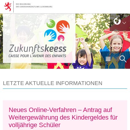
Zur
Zum
Navigation
Inhalt
Sprache
Sp
wechseln
Haupt-
Su
Menü
LETZTE AKTUELLE INFORMATIONEN
Neues Online-Verfahren – Antrag auf
Weitergewährung des Kindergeldes für
volljährige Schüler