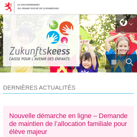
Aller
Aller
à
au
la
contenu
Changer
La
navigation
de
langue
Menu
Re
principa
DERNIÈRES ACTUALITÉS
Nouvelle démarche en ligne – Demande
de maintien de l’allocation familiale pour
élève majeur