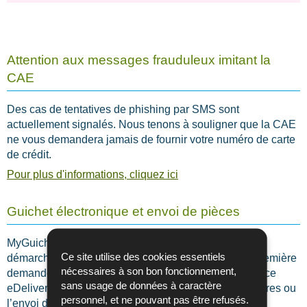
Attention aux messages frauduleux imitant la
CAE
Des cas de tentatives de phishing par SMS sont
actuellement signalés. Nous tenons à souligner que la CAE
ne vous demandera jamais de fournir votre numéro de carte
de crédit.
Pour plus d'informations, cliquez ici
Guichet électronique et envoi de pièces
MyGuichet vous permet d’effectuer de nombreuses
Ce site utilise des cookies essentiels
démarches en ligne, telles que l’introduction d’une première
nécessaires à son bon fonctionnement,
demande d'allocations familiales, l’activation du service
sans usage de données à caractère
eDelivery, la modification de vos coordonnées bancaires ou
personnel, et ne pouvant pas être refusés.
l’envoi de documents électroniques.