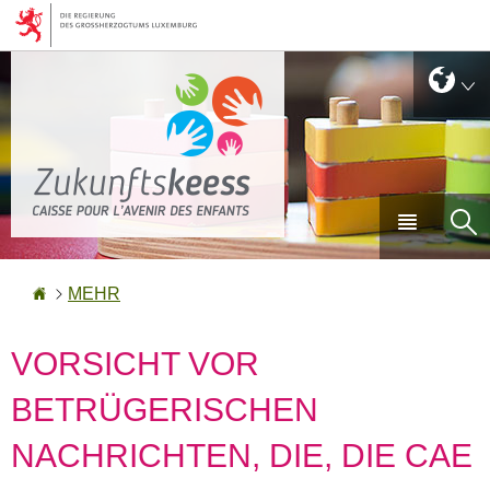
Zur
Zum
Navigation
Inhalt
Sprache
Sp
wechseln
Haupt-
Su
Menü
Startseite
MEHR
VORSICHT VOR
BETRÜGERISCHEN
NACHRICHTEN, DIE, DIE CAE