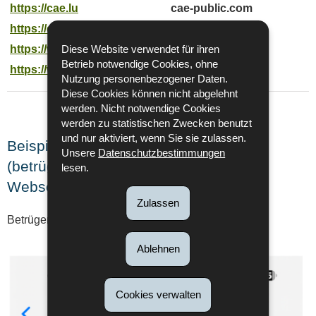
https://cae.lu
cae-public.com
https://cae.public.lu
https://www.cae.lu
Diese Website verwendet für ihren
Betrieb notwendige Cookies, ohne
https://www.zukunftskeess.lu
Nutzung personenbezogener Daten.
Diese Cookies können nicht abgelehnt
werden. Nicht notwendige Cookies
werden zu statistischen Zwecken benutzt
und nur aktiviert, wenn Sie sie zulassen.
Beispiele für Phishing-Angriffe
Unsere
Datenschutzbestimmungen
(betrügerische SMS, E-Mails und
lesen.
Webseiten) :
Zulassen
Betrügerische SMS :
Ablehnen
Cookies verwalten