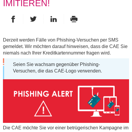
IMITIEREN!
Auf Facebook teilen
Auf Twitter teilen
Auf LinkedIn teilen
- Neues Fenster
- Neues Fenster
Drucken
- Neues Fenster
Derzeit werden Fälle von Phishing-Versuchen per SMS
gemeldet. Wir möchten darauf hinweisen, dass die CAE Sie
niemals nach Ihrer Kreditkartennummer fragen wird.
Seien Sie wachsam gegenüber Phishing-
Versuchen, die das CAE-Logo verwenden.
Die CAE möchte Sie vor einer betrügerischen Kampagne im