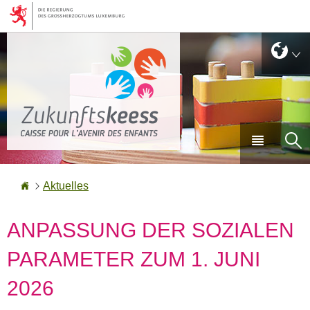
Zur
Zum
Navigation
Inhalt
Sprache
Sp
wechseln
Haupt-
Su
Menü
Startseite
Aktuelles
ANPASSUNG DER SOZIALEN
PARAMETER ZUM 1. JUNI
2026