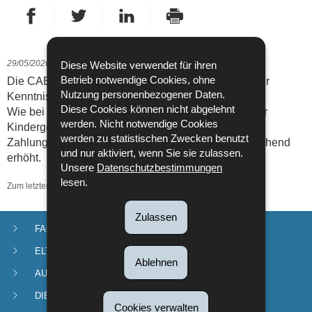
Auf Facebook teilen
Auf Twitter teilen
Auf LinkedIn teilen
- Neues Fenster
- Neues Fenster
Drucken
- Neues Fenster
29/05/2026
Diese Website verwendet für ihren
Betrieb notwendige Cookies, ohne
Die CAE hat die Indexerhöhung zum 1. Juni 2026 zur
Nutzung personenbezogener Daten.
Kenntnis genommen.
Diese Cookies können nicht abgelehnt
Wie bei früheren Erhöhungen wurden die Beträge für
werden. Nicht notwendige Cookies
Kindergeld und Elterngeld direkt angepasst und die
werden zu statistischen Zwecken benutzt
Zahlungen, die Ende Juni erfolgen, werden entsprechend
und nur aktiviert, wenn Sie sie zulassen.
erhöht.
Unsere
Datenschutzbestimmungen
lesen.
Zum letzten Mal aktualisiert am
29/05/2026
Zulassen
FAMILIENZULAGEN
Navigationsmenü
ELTERNURLAUB
Ablehnen
AUSSERSCHULISCHE KINDERBETREUUNG
DIENSTE UND ANTRÄGE
Cookies verwalten