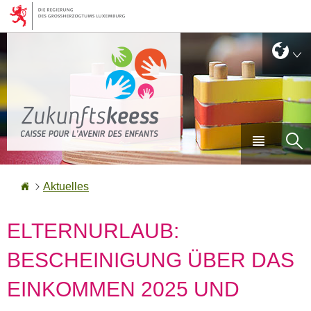
Zur
Zum
Navigation
Inhalt
Sprache
Sp
wechseln
Haupt-
Su
Menü
Startseite
Aktuelles
ELTERNURLAUB:
BESCHEINIGUNG ÜBER DAS
EINKOMMEN 2025 UND