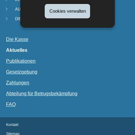
AUSSERSCHULISCHE KINDERBETREUUNG
Cookies verwalten
DIENSTE UND ANTRÄGE
Die Kasse
Aktuelles
Publikationen
Gesetzgebung
Zahlungen
Abteilung für Betrugsbekämpfung
FAQ
Kontakt
Sitemap