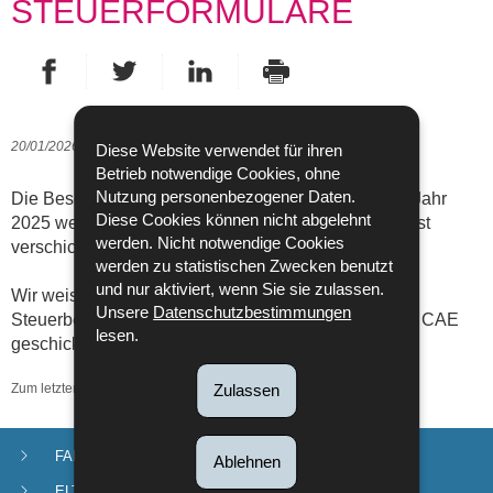
STEUERFORMULARE
Auf Facebook teilen
Auf Twitter teilen
Auf LinkedIn teilen
- Neues Fenster
- Neues Fenster
Drucken
- Neues Fenster
20/01/2026
Diese Website verwendet für ihren
Betrieb notwendige Cookies, ohne
Nutzung personenbezogener Daten.
Die Bescheinigungen über das Einkommen für das Jahr
Diese Cookies können nicht abgelehnt
2025 werden Ende Januar 2026 automatisch per Post
werden. Nicht notwendige Cookies
verschickt. Sie müssen nichts weiter unternehmen.
werden zu statistischen Zwecken benutzt
und nur aktiviert, wenn Sie sie zulassen.
Wir weisen Sie außerdem darauf hin, dass die
Unsere
Datenschutzbestimmungen
Steuerbescheinigungen für Elternurlaub nicht an die CAE
lesen.
geschickt werden müssen.
Zum letzten Mal aktualisiert am
21/01/2026
Zulassen
FAMILIENZULAGEN
Navigationsmenü
Ablehnen
ELTERNURLAUB