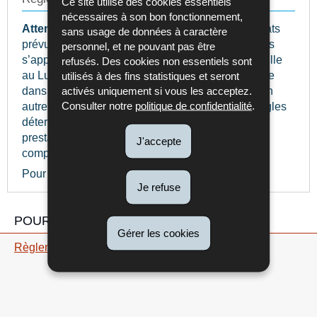
Ce site utilise des cookies essentiels
nécessaires à son bon fonctionnement,
Attention
: il existe des règles de priorité entre Etats
sans usage de données à caractère
prévues dans la règlementation européenne. Elles
personnel, et ne pouvant pas être
s’appliquent différemment si un des parents travaille
refusés. Des cookies non essentiels sont
au Luxembourg, l’autre ne travaille pas ou travaille
utilisés à des fins statistiques et seront
dans le pays de résidence des enfants ou dans un
activés uniquement si vous les acceptez.
Consulter notre
politique de confidentialité
.
autre pays en dehors du Luxembourg etc. Ces règles
déterminent si vous avez droit à la totalité des
prestations familiales luxembourgeoises ou à un
J'accepte
complément différentiel.
Pour en savoir plus : rubrique "
Je suis frontalier
"
Je refuse
POUR EN SAVOIR PLUS
Gérer les cookies
Règlements CE