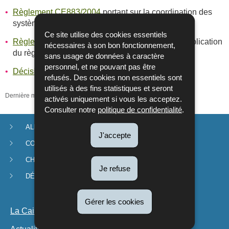
Règlement CE883/2004
portant sur la coordination des
systèmes de sécurité sociale
Ce site utilise des cookies essentiels
Règlement CE 987/2009
fixant les modalités d'application
nécessaires à son bon fonctionnement,
du règlement CE883/2004
sans usage de données à caractère
personnel, et ne pouvant pas être
Décisions CE
refusés. Des cookies non essentiels sont
utilisés à des fins statistiques et seront
Dernière mise à jour
12/12/2022
activés uniquement si vous les acceptez.
Consulter notre
politique de confidentialité
.
ALLOCATIONS
Menu
J'accepte
CONGÉ PARENTAL
de
CHÈQUE-SERVICE ACCUEIL
Je refuse
navigation
DÉMARCHES ET FORMULAIRES
Gérer les cookies
La Caisse