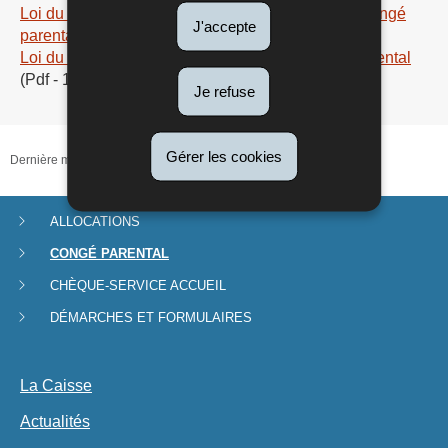
Loi du 3 novembre 2016 concernant le nouveau congé
J'accepte
parental
(Pdf - 5,63 Mo)
Loi du 23 décembre 2022 concernant le congé parental
(Pdf - 101 Ko)
Je refuse
Gérer les cookies
Dernière mise à jour
03/05/2023
ALLOCATIONS
Menu
CONGÉ PARENTAL
de
CHÈQUE-SERVICE ACCUEIL
navigation
DÉMARCHES ET FORMULAIRES
La Caisse
Actualités