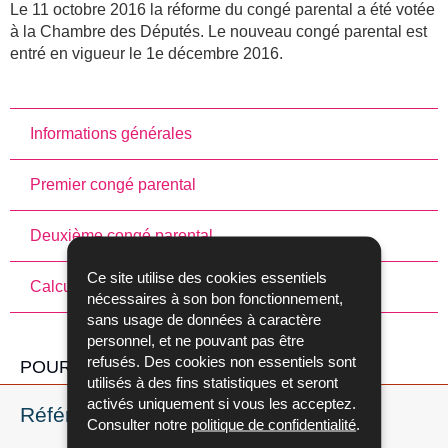
Le 11 octobre 2016 la réforme du congé parental a été votée
à la Chambre des Députés. Le nouveau congé parental est
entré en vigueur le 1e décembre 2016.
Informations générales
Premier congé parental
Deuxième congé parental
Ce site utilise des cookies essentiels
Calculateur "Revenu congé parental"
nécessaires à son bon fonctionnement,
sans usage de données à caractère
personnel, et ne pouvant pas être
refusés. Des cookies non essentiels sont
POUR EN SAVOIR PLUS
utilisés à des fins statistiques et seront
activés uniquement si vous les acceptez.
Références légales
Consulter notre
politique de confidentialité
.