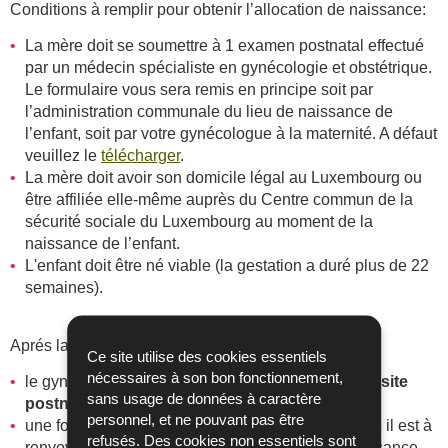
Conditions à remplir pour obtenir l’allocation de naissance:
La mère doit se soumettre à 1 examen postnatal effectué
par un médecin spécialiste en gynécologie et obstétrique.
Le formulaire vous sera remis en principe soit par
l’administration communale du lieu de naissance de
l’enfant, soit par votre gynécologue à la maternité. A défaut
veuillez le
télécharger
.
La mère doit avoir son domicile légal au Luxembourg ou
être affiliée elle-même auprès du Centre commun de la
sécurité sociale du Luxembourg au moment de la
naissance de l’enfant.
L'enfant doit être né viable (la gestation a duré plus de 22
semaines).
Aprés la naissance:
Ce site utilise des cookies essentiels
nécessaires à son bon fonctionnement,
visite
le gynécologue complète le formulaire lors de la
sans usage de données à caractère
postnatale
par un cachet et une signature.
personnel, et ne pouvant pas être
une fois le formulaire complété par le gynécologue il est à
refusés. Des cookies non essentiels sont
renvoyer à la CAE accompagné d'un acte de naissance