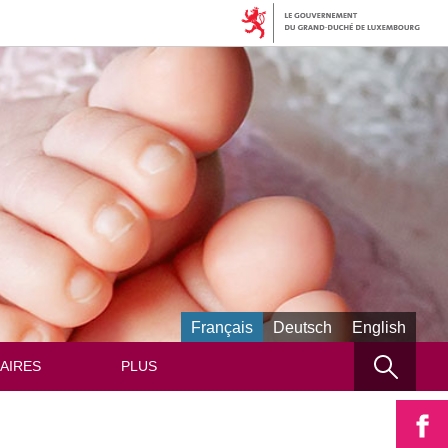
Français
Deutsch
English
AIRES
PLUS
Reche
P