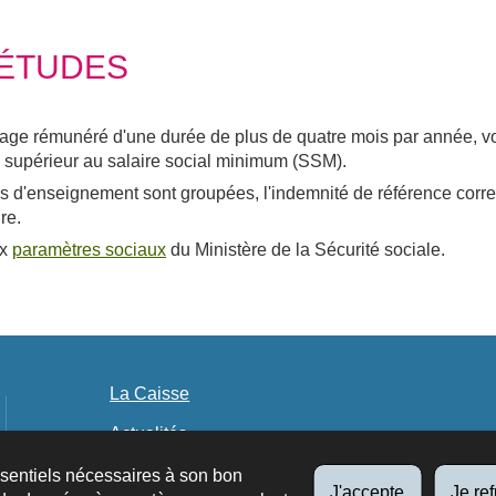
 ÉTUDES
tage rémunéré d'une durée de plus de quatre mois par année, vous
ou supérieur au salaire social minimum (SSM).
iodes d'enseignement sont groupées, l'indemnité de référence co
re.
ux
paramètres sociaux
du Ministère de la Sécurité sociale.
La Caisse
Actualités
Publications
ssentiels nécessaires à son bon
J'accepte
Je re