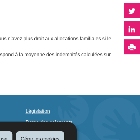
P
P
 n'avez plus droit aux allocations familiales si le
I
rrespond à la moyenne des indemnités calculées sur
Législation
Dates des paiements
Lutte anti-fraudes
fuse
Gérer les cookies