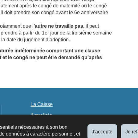
iatement après le congé de maternité ou le congé
 il doit prendre son congé avant le 6e anniversaire
’autre ne travaille pas,
 notamment que l
il peut
t prendre à partir du 1er jour de la troisième semaine
e la date du jugement d’adoption.
t à durée indéterminée comportant une clause
fet et le congé ne peut être demandé qu’après
La Caisse
Actualités
Publications
ssentiels nécessaires à son bon
J'accepte
Je re
de données à caractère personnel, et
Offres d'emploi