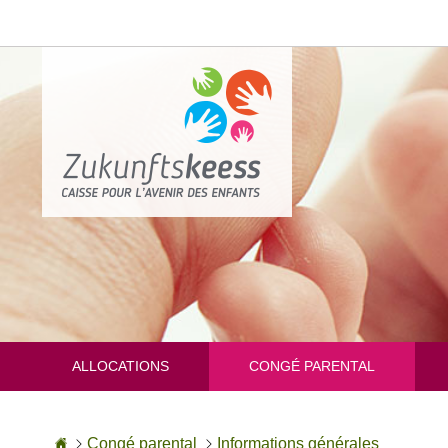
Aller
au
contenu
ALLOCATIONS
CONGÉ PARENTAL
Accueil
Congé parental
Informations générales