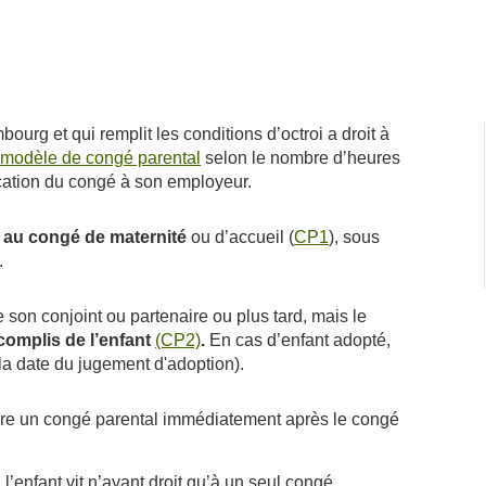
urg et qui remplit les conditions d’octroi a droit à
 modèle de congé parental
selon le nombre d’heures
fication du congé à son employeur.
au congé de maternité
ou d’accueil (
CP1
), sous
.
on conjoint ou partenaire ou plus tard, mais le
complis de l’enfant
.
(CP2)
En cas d’enfant adopté,
 la date du jugement d'adoption).
dre un congé parental immédiatement après le congé
 l’enfant vit n’ayant droit qu’à un seul congé