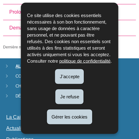
Prolongement jusqu'à l'âge de 25 ans
Ce site utilise des cookies essentiels
nécessaires à son bon fonctionnement,
Demande à son propre compte
sans usage de données à caractère
personnel, et ne pouvant pas être
refusés. Des cookies non essentiels sont
Dernière mise à jour
26/05/2016
utilisés à des fins statistiques et seront
activés uniquement si vous les acceptez.
Consulter notre
politique de confidentialité
.
ALLOCATIONS
Menu
CONGÉ PARENTAL
J'accepte
de
CHÈQUE-SERVICE ACCUEIL
navigation
DÉMARCHES ET FORMULAIRES
Je refuse
La Caisse
Gérer les cookies
Actualités