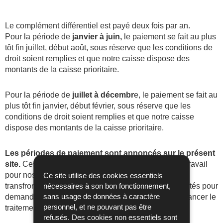
Le complément différentiel est payé deux fois par an.
janvier à juin,
Pour la période de
le paiement se fait au plus
tôt fin juillet, début août, sous réserve que les conditions de
droit soient remplies et que notre caisse dispose des
montants de la caisse prioritaire.
juillet à décembr
Pour la période de
e, le paiement se fait au
plus tôt fin janvier, début février, sous réserve que les
conditions de droit soient remplies et que notre caisse
dispose des montants de la caisse prioritaire.
Les périodes de paiement sont annoncés sur le présent
site.
Ces périodes sont très chargées en termes de travail
pour nos collaborateurs vu l’envergure des dossiers
Ce site utilise des cookies essentiels
transfrontaliers. Ainsi, des appels ou demandes répétés pour
nécessaires à son bon fonctionnement,
demander l’état du paiement ne font aucunement avancer le
sans usage de données à caractère
personnel, et ne pouvant pas être
traitement.
refusés. Des cookies non essentiels sont