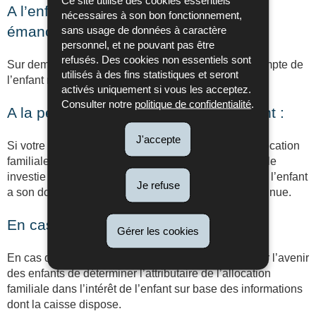
A l’enfant majeur ou à l’enfant mineur
nécessaires à son bon fonctionnement,
émancipé:
sans usage de données à caractère
personnel, et ne pouvant pas être
refusés. Des cookies non essentiels sont
Sur demande, l’allocation peut être versée sur le compte de
utilisés à des fins statistiques et seront
l’enfant majeur ou mineur émancipé.
activés uniquement si vous les acceptez.
Consulter notre
politique de confidentialité
.
A la personne ayant la garde de l’enfant :
J'accepte
Si votre enfant est placé par décision judiciaire, l’allocation
familiale est versée à la personne physique ou morale
investie de la garde de l’enfant et auprès de laquelle l’enfant
Je refuse
a son domicile légal et sa résidence effective et continue.
En cas de désaccord :
Gérer les cookies
En cas de contestation, il appartient à la Caisse pour l’avenir
des enfants de déterminer l’attributaire de l’allocation
familiale dans l’intérêt de l’enfant sur base des informations
dont la caisse dispose.