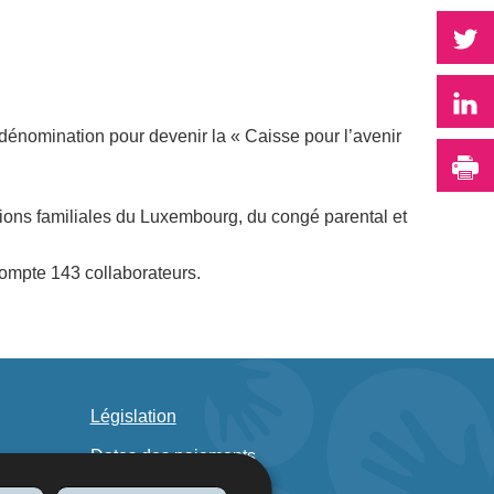
P
P
 dénomination pour devenir la « Caisse pour l’avenir
I
tations familiales du Luxembourg, du congé parental et
compte 143 collaborateurs.
Législation
Dates des paiements