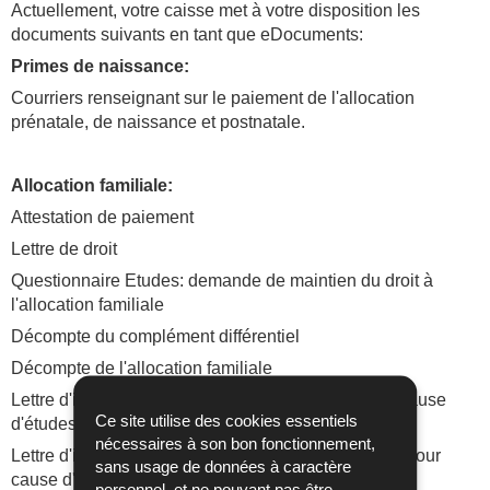
Actuellement, votre caisse met à votre disposition les
documents suivants en tant que eDocuments:
Primes de naissance:
Courriers renseignant sur le paiement de l'allocation
prénatale, de naissance et postnatale.
Allocation familiale:
Attestation de paiement
Lettre de droit
Questionnaire Etudes: demande de maintien du droit à
l'allocation familiale
Décompte du complément différentiel
Décompte de l'allocation familiale
Lettre d'information concernant l'arrêt des AF pour cause
Ce site utilise des cookies essentiels
d'études supérieures
nécessaires à son bon fonctionnement,
Lettre d'information concernant la limitation des AF pour
sans usage de données à caractère
cause d'autorisations de séjour arrivant à échéance
personnel, et ne pouvant pas être