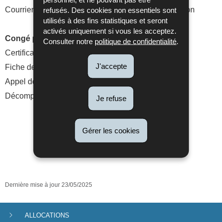
Courrier de demande d'informations sur votre situation
refusés. Des cookies non essentiels sont
utilisés à des fins statistiques et seront
activés uniquement si vous les acceptez.
Congé parental:
Consulter notre
politique de confidentialité
.
Certificat de revenu
J'accepte
Fiche de rémunération
Appel de pièces
Décompte individuel
Je refuse
Gérer les cookies
Dernière mise à jour
23/05/2025
ALLOCATIONS