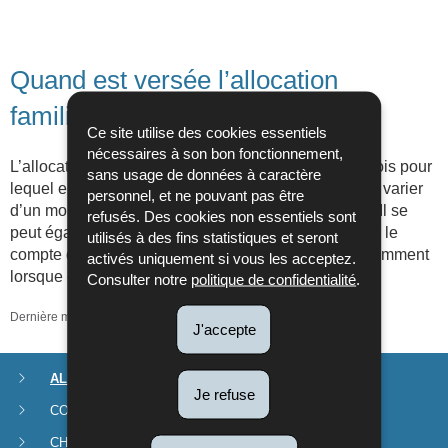
Quand est versée l’allocation
familiale ?
Ce site utilise des cookies essentiels
nécessaires à son bon fonctionnement,
L’allocation familiale est payée à la fin de chaque mois pour
sans usage de données à caractère
lequel elle est due. La date exacte du paiement peut varier
personnel, et ne pouvant pas être
d’un mois à l’autre (voir
calendrier des liquidations
). Il se
refusés. Des cookies non essentiels sont
peut également que l’argent soit plus rapidement sur le
utilisés à des fins statistiques et seront
compte d’une banque que sur celui d'une autre, notamment
activés uniquement si vous les acceptez.
lorsque celle-ci se trouve à l’étranger.
Consulter notre
politique de confidentialité
.
Dernière mise à jour
28/02/2024
J'accepte
ALLOCATIONS
Menu
Je refuse
CONGÉ PARENTAL
de
CHÈQUE-SERVICE ACCUEIL